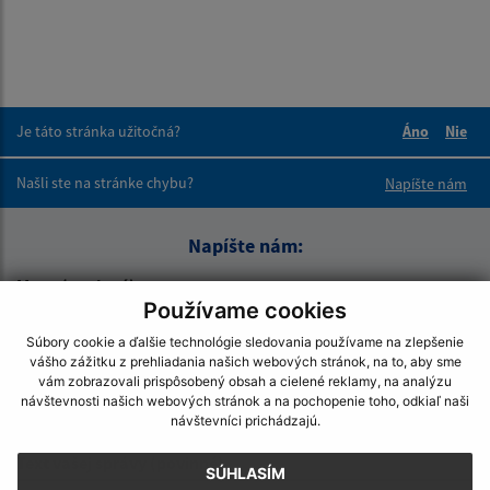
Je táto stránka užitočná?
Áno
Nie
Boli tieto 
Boli 
Našli ste na stránke chybu?
Napíšte nám
Napíšte nám:
Meno (povinné)
Používame cookies
Súbory cookie a ďalšie technológie sledovania používame na zlepšenie
vášho zážitku z prehliadania našich webových stránok, na to, aby sme
E-mailová adresa (povinné)
vám zobrazovali prispôsobený obsah a cielené reklamy, na analýzu
návštevnosti našich webových stránok a na pochopenie toho, odkiaľ naši
návštevníci prichádzajú.
Text vašej správy (povinné)
SÚHLASÍM