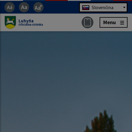
Jazyk
Slovenčina
Luhyňa
Menu
Oficiálna stránka