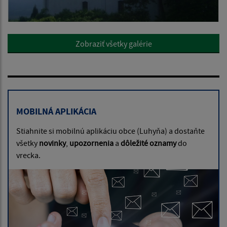
Zobraziť všetky galérie
MOBILNÁ APLIKÁCIA
Stiahnite si mobilnú aplikáciu obce (Luhyňa) a dostaňte
všetky
novinky
,
upozornenia
a
dôležité oznamy
do
vrecka.