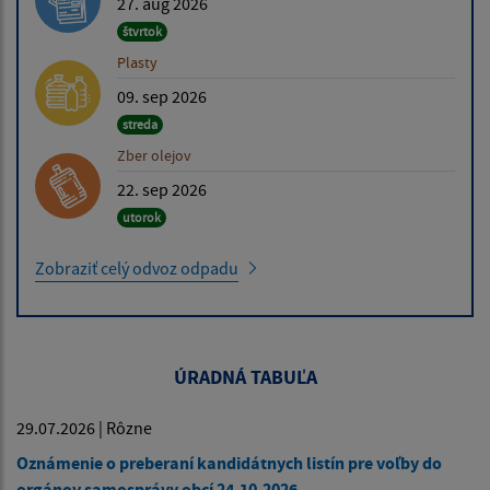
27. aug 2026
štvrtok
Plasty
09. sep 2026
streda
Zber olejov
22. sep 2026
utorok
Zobraziť celý odvoz odpadu
ÚRADNÁ TABUĽA
29.07.2026 | Rôzne
Oznámenie o preberaní kandidátnych listín pre voľby do
orgánov samosprávy obcí 24.10.2026