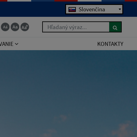
Jazyk
Slovenčina
Hľadaný výraz...
VANIE
KONTAKTY