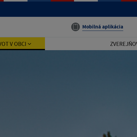
Mobilná aplikácia
VOT V OBCI
ZVEREJŇO