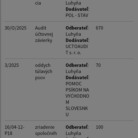
cia
Luhyňa
Dodávateľ
:
POL - STAV
30/O/2025
Audit
Odberateľ
:
670
účtovnej
Luhyňa
závierky
Dodávateľ
:
UCTOAUDI
T s. r. o.
3/2025
oddych
Odberateľ
:
70
túlavých
Luhyňa
psov
Dodávateľ
:
POMOC
PSÍKOM NA
VYĆHODNO
M
SLOVESNK
U
16/04-12-
zriadenie
Odberateľ
:
100
P18
spoločnéh
Luhyňa