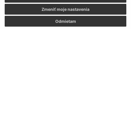
+421 56 679 32 39
Zmeniť moje nastavenia
IČO: 00331694
Odmietam
Informácie o stránke: