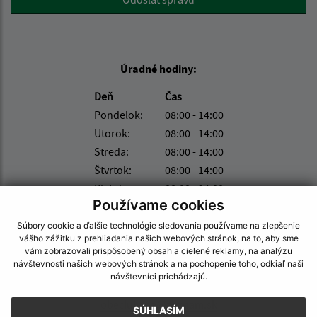
Úradné hodiny:
Deň
Čas
Pondelok:
08:00 - 14:00
Utorok:
08:00 - 14:00
Streda:
08:00 - 14:00
Štvrtok:
08:00 - 14:00
Piatok:
08:00 - 14:00
Používame cookies
Kontakt:
Súbory cookie a ďalšie technológie sledovania používame na zlepšenie
vášho zážitku z prehliadania našich webových stránok, na to, aby sme
Obecný úrad Luhyňa
vám zobrazovali prispôsobený obsah a cielené reklamy, na analýzu
Hlavná 40
návštevnosti našich webových stránok a na pochopenie toho, odkiaľ naši
076 14 Michaľany
návštevníci prichádzajú.
obecluhyna@zoznam.sk
SÚHLASÍM