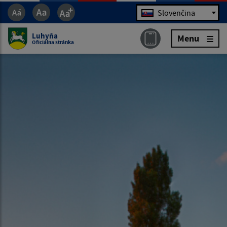
Jazyk
Slovenčina
Luhyňa
Menu
Oficiálna stránka