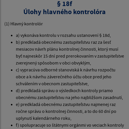
§ 18f
Úlohy hlavného kontrolóra
(1) Hlavný kontrolór
a) vykonáva kontrolu v rozsahu ustanovení § 18d,
b) predkladá obecnému zastupiteľstvu raz za šesť
mesiacov návrh plánu kontrolnej činnosti, ktorý musí
byť najneskôr 15 dní pred prerokovaním v zastupiteľstve
zverejnený spôsobom v obci obvyklým,
c) vypracúva odborné stanoviská k návrhu rozpočtu
obce a k návrhu záverečného účtu obce pred jeho
schválením v obecnom zastupiteľstve,
d) predkladá správu o výsledkoch kontroly priamo
obecnému zastupiteľstvu na jeho najbližšom zasadnutí,
e) predkladá obecnému zastupiteľstvu najmenej raz
ročne správu o kontrolnej činnosti, a to do 60 dní po
uplynutí kalendárneho roku,
f) spolupracuje so štátnymi orgánmi vo veciach kontroly