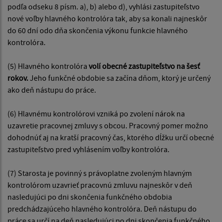
podľa odseku 8 písm. a), b) alebo d), vyhlási zastupiteľstvo
nové voľby hlavného kontrolóra tak, aby sa konali najneskôr
do 60 dní odo dňa skončenia výkonu funkcie hlavného
kontrolóra.
(5) Hlavného kontrolóra
volí obecné zastupiteľstvo na šesť
rokov.
Jeho funkčné obdobie sa začína dňom, ktorý je určený
ako deň nástupu do práce.
(6) Hlavnému kontrolórovi vzniká po zvolení nárok na
uzavretie pracovnej zmluvy s obcou. Pracovný pomer možno
dohodnúť aj na kratší pracovný čas, ktorého dĺžku určí obecné
zastupiteľstvo pred vyhlásením voľby kontrolóra.
(7) Starosta je povinný s právoplatne zvoleným hlavným
kontrolórom uzavrieť pracovnú zmluvu najneskôr v deň
nasledujúci po dni skončenia funkčného obdobia
predchádzajúceho hlavného kontrolóra. Deň nástupu do
práce sa určí na deň nasledujúci po dni skončenia funkčného