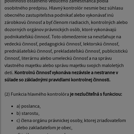
povinnosti ostatného vedúceho zamestnanca podľa
osobitného predpisu. Hlavný kontrolór nesmie bez súhlasu
obecného zastupiteľstva podnikať alebo vykonávať inú
zárobkovú činnosť a byť členom riadiacich, kontrolných alebo
dozorných orgánov právnických osôb, ktoré vykonávajú
podnikateľskú činnosť. Toto obmedzenie sa nevzťahuje na
vedeckú činnosť, pedagogickú činnosť, lektorskú činnosť,
prednášateľskú činnosť, prekladateľskú činnosť, publicistickú
činnosť, literárnu alebo umeleckú činnosť a na správu
vlastného majetku alebo správu majetku svojich maloletých
detí.
Kontrolnú činnosť vykonáva nezávisle a nestranne v
súlade so základnými pravidlami kontrolnej činnosti.
(2) Funkcia hlavného kontrolóra
je nezlučiteľná s funkciou:
a) poslanca,
b) starostu,
c) člena orgánu právnickej osoby, ktorej zriaďovateľom
alebo zakladateľom je obec,