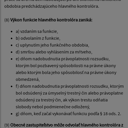
obdobia predchádzajúceho hlavného kontrolóra.
(8)
Výkon funkcie hlavného kontrolóra zaniká:
a) vzdaním sa funkcie,
b) odvolaním z funkcie,
c) uplynutím jeho funkčného obdobia,
d) smrťou alebo vyhlásením za mŕtveho,
e) dňom nadobudnutia právoplatnosti rozsudku,
ktorým bol pozbavený spôsobilosti na právne úkony
alebo ktorým bola jeho spôsobilosť na právne úkony
obmedzená,
f) dňom nadobudnutia právoplatnosti rozsudku, ktorým
bol odsúdený za úmyselný trestný čin alebo právoplatne
odsúdený za trestný čin, ak výkon trestu odňatia
slobody nebol podmienečne odložený,
g) dňom, keď začal vykonávať funkciu podľa § 18 ods. 2.
(9)
Obecné zastupiteľstvo môže odvolať hlavného kontrolóra z