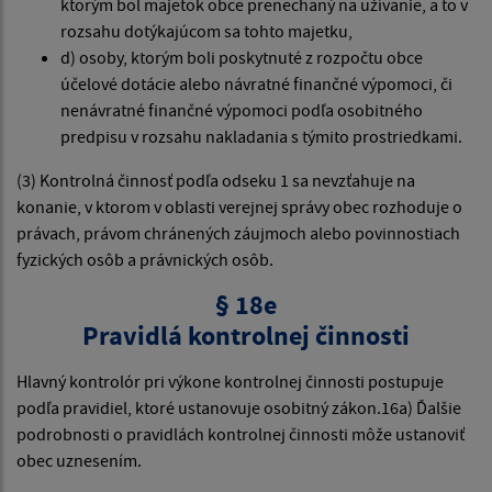
ktorým bol majetok obce prenechaný na užívanie, a to v
rozsahu dotýkajúcom sa tohto majetku,
d) osoby, ktorým boli poskytnuté z rozpočtu obce
účelové dotácie alebo návratné finančné výpomoci, či
nenávratné finančné výpomoci podľa osobitného
predpisu v rozsahu nakladania s týmito prostriedkami.
(3) Kontrolná činnosť podľa odseku 1 sa nevzťahuje na
konanie, v ktorom v oblasti verejnej správy obec rozhoduje o
právach, právom chránených záujmoch alebo povinnostiach
fyzických osôb a právnických osôb.
§ 18e
Pravidlá kontrolnej činnosti
Hlavný kontrolór pri výkone kontrolnej činnosti postupuje
podľa pravidiel, ktoré ustanovuje osobitný zákon.16a) Ďalšie
podrobnosti o pravidlách kontrolnej činnosti môže ustanoviť
obec uznesením.