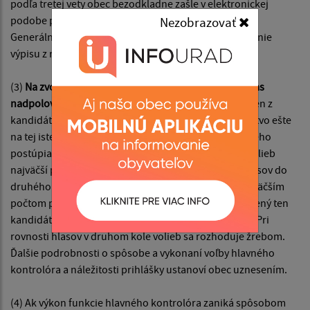
podľa tretej vety obec bezodkladne zašle v elektronickej
podobe prostredníctvom elektronickej komunikácie
Nezobrazovať
Generálnej prokuratúre Slovenskej republiky na vydanie
výpisu z registra trestov.
(3)
Na zvolenie hlavného kontrolóra je potrebný súhlas
nadpolovičnej väčšiny všetkých poslancov.
Ak ani jeden z
kandidátov takú väčšinu nezískal, obecné zastupiteľstvo ešte
na tej istej schôdzi vykoná druhé kolo volieb, do ktorého
postúpia dvaja kandidáti, ktorí získali v prvom kole volieb
najväčší počet platných hlasov. V prípade rovnosti hlasov do
druhého kola volieb postupujú všetci kandidáti s najväčším
počtom platných hlasov. V druhom kole volieb je zvolený ten
kandidát, ktorý získal najväčší počet platných hlasov. Pri
rovnosti hlasov v druhom kole volieb sa rozhoduje žrebom.
Ďalšie podrobnosti o spôsobe a vykonaní voľby hlavného
kontrolóra a náležitosti prihlášky ustanoví obec uznesením.
(4) Ak výkon funkcie hlavného kontrolóra zaniká spôsobom