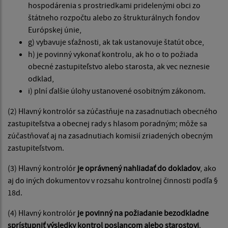
hospodárenia s prostriedkami pridelenými obci zo
štátneho rozpočtu alebo zo štrukturálnych fondov
Európskej únie,
g) vybavuje sťažnosti, ak tak ustanovuje štatút obce,
h) je povinný vykonať kontrolu, ak ho o to požiada
obecné zastupiteľstvo alebo starosta, ak vec neznesie
odklad,
i) plní ďalšie úlohy ustanovené osobitným zákonom.
(2) Hlavný kontrolór sa zúčastňuje na zasadnutiach obecného
zastupiteľstva a obecnej rady s hlasom poradným; môže sa
zúčastňovať aj na zasadnutiach komisií zriadených obecným
zastupiteľstvom.
(3) Hlavný kontrolór
je oprávnený nahliadať do dokladov
, ako
aj do iných dokumentov v rozsahu kontrolnej činnosti podľa §
18d.
(4) Hlavný kontrolór
je povinný na požiadanie bezodkladne
sprístupniť výsledky kontrol poslancom alebo starostovi
.