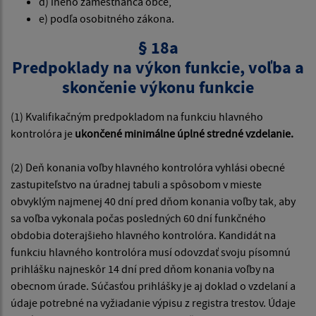
d) iného zamestnanca obce,
e) podľa osobitného zákona.
§ 18a
Predpoklady na výkon funkcie, voľba a
skončenie výkonu funkcie
(1) Kvalifikačným predpokladom na funkciu hlavného
kontrolóra je
ukončené minimálne úplné stredné vzdelanie.
(2) Deň konania voľby hlavného kontrolóra vyhlási obecné
zastupiteľstvo na úradnej tabuli a spôsobom v mieste
obvyklým najmenej 40 dní pred dňom konania voľby tak, aby
sa voľba vykonala počas posledných 60 dní funkčného
obdobia doterajšieho hlavného kontrolóra. Kandidát na
funkciu hlavného kontrolóra musí odovzdať svoju písomnú
prihlášku najneskôr 14 dní pred dňom konania voľby na
obecnom úrade. Súčasťou prihlášky je aj doklad o vzdelaní a
údaje potrebné na vyžiadanie výpisu z registra trestov. Údaje