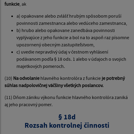
funkcie
, ak
a) opakovane alebo zvlášť hrubým spôsobom poruší
povinnosti zamestnanca alebo vedúceho zamestnanca,
b) hrubo alebo opakovane zanedbáva povinnosti
vyplývajúce z jeho funkcie a bol na to aspoň raz písomne
upozornený obecným zastupiteľstvom,
c) uvedie nepravdivý údaj v čestnom vyhlásení
podávanom podľa § 18 ods. 1 alebo v údajoch o svojich
majetkových pomeroch.
(10)
Na odvolanie
hlavného kontrolóra z funkcie
je potrebný
súhlas nadpolovičnej väčšiny všetkých poslancov.
(11) Dňom zániku výkonu funkcie hlavného kontrolóra zaniká
aj jeho pracovný pomer.
§ 18d
Rozsah kontrolnej činnosti