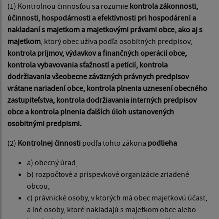
(1) Kontrolnou činnosťou sa rozumie
kontrola zákonnosti,
účinnosti, hospodárnosti a efektívnosti pri hospodárení a
nakladaní s majetkom a majetkovými právami obce, ako aj s
majetkom
, ktorý obec užíva podľa osobitných predpisov,
kontrola príjmov, výdavkov a finančných operácií obce,
kontrola vybavovania sťažností a petícií, kontrola
dodržiavania všeobecne záväzných právnych predpisov
vrátane nariadení obce, kontrola plnenia uznesení obecného
zastupiteľstva, kontrola dodržiavania interných predpisov
obce a kontrola plnenia ďalších úloh ustanovených
osobitnými predpismi.
(2)
Kontrolnej činnosti
podľa tohto zákona
podlieha
a) obecný úrad,
b) rozpočtové a príspevkové organizácie zriadené
obcou,
c) právnické osoby, v ktorých má obec majetkovú účasť,
a iné osoby, ktoré nakladajú s majetkom obce alebo