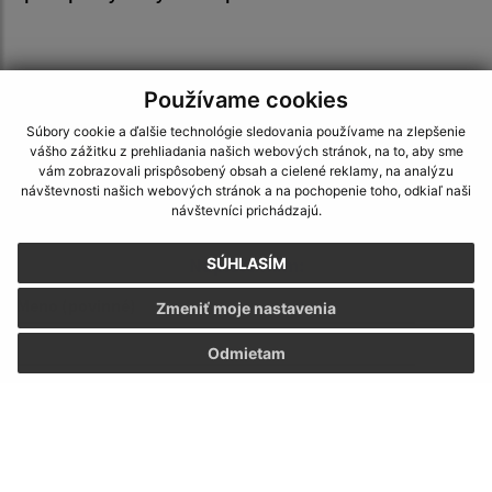
Používame cookies
Súbory cookie a ďalšie technológie sledovania používame na zlepšenie
Je táto stránka užitočná?
Áno
Nie
vášho zážitku z prehliadania našich webových stránok, na to, aby sme
Boli tieto 
Boli 
vám zobrazovali prispôsobený obsah a cielené reklamy, na analýzu
návštevnosti našich webových stránok a na pochopenie toho, odkiaľ naši
Našli ste na stránke chybu?
Napíšte nám
návštevníci prichádzajú.
Napíšte nám:
SÚHLASÍM
Meno (povinné)
Zmeniť moje nastavenia
Odmietam
E-mailová adresa (povinné)
Text vašej správy (povinné)