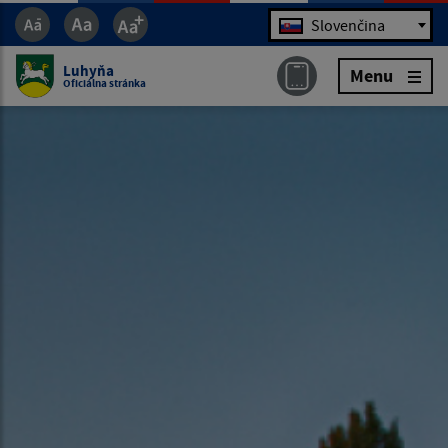
Jazyk
Slovenčina
Luhyňa
Menu
Oficiálna stránka