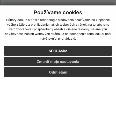
Používame cookies
Súbory cookie a ďalšie technológie sledovania používame na zlepšenie
vášho zážitku z prehliadania našich webových stránok, na to, aby sme
vám zobrazovali prispôsobený obsah a cielené reklamy, na analýzu
návštevnosti našich webových stránok a na pochopenie toho, odkiaľ naši
návštevníci prichádzajú.
Informácie o stránke:
Vyhlásenie o prístupnosti
SÚHLASÍM
Autorské práva
Ochrana osobných údajov
Zmeniť moje nastavenia
Navigácia:
Odmietam
Vytlačiť aktuálnu stránku
Mapa stránok
Cookies
Rýchle odkazy:
Naša obec