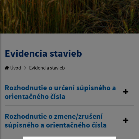
Evidencia stavieb
Úvod
Evidencia stavieb
Rozhodnutie o určení súpisného a
orientačného čísla
Rozhodnutie o zmene/zrušení
súpisného a orientačného čísla