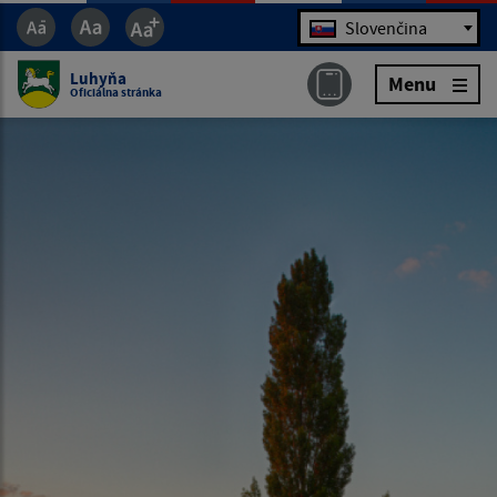
Jazyk
Slovenčina
Luhyňa
Menu
Oficiálna stránka