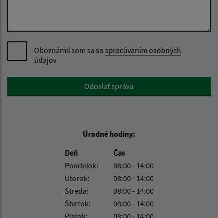
Oboznámil som sa so
spracúvaním osobných
údajov
Google reCaptcha Response
Odoslať správu
Úradné hodiny:
Deň
Čas
Pondelok:
08:00 - 14:00
Utorok:
08:00 - 14:00
Streda:
08:00 - 14:00
Štvrtok:
08:00 - 14:00
Piatok:
08:00 - 14:00