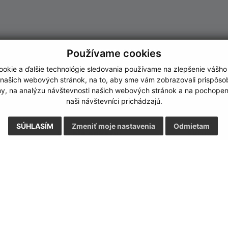
Používame cookies
okie a ďalšie technológie sledovania používame na zlepšenie vášho
 našich webových stránok, na to, aby sme vám zobrazovali prispôs
my, na analýzu návštevnosti našich webových stránok a na pochopeni
naši návštevníci prichádzajú.
SÚHLASÍM
Zmeniť moje nastavenia
Odmietam
Rýchle odkazy:
Aktualiz
nku
Naša obec
29.07.2026 
História
RSS
Fotogaléria
Školstvo