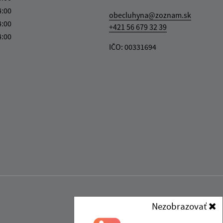
4:00
obecluhyna@zoznam.sk
4:00
+421 56 679 32 39
4:00
IČO: 00331694
Nezobrazovať