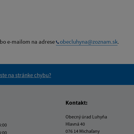
bo e-mailom na adrese
obecluhyna@zoznam.sk
.
 ste na stránke chybu?
vás užitočné?
e pre vás užitočné?
Kontakt:
Obecný úrad Luhyňa
Hlavná 40
4:00
076 14 Michaľany
4:00