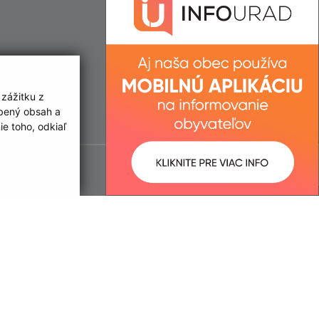
 zážitku z
obený obsah a
e toho, odkiaľ
ované:
Správca obsahu:
09:44 hod.
Správca obsahu je Obec Luhyňa.
Vytvorené v súlade s
Jednotným
dizajn manuálom elektronických
služieb.