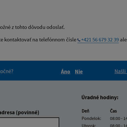
ožné z tohto dôvodu odoslať.
te kontaktovať na telefónnom čísle
+421 56 679 32 39
ale
itočné?
Našli
Áno
Nie
Boli tieto informácie pre 
Boli tieto informáci
Úradné hodiny:
Deň
Čas
adresa (povinné)
Pondelok:
08:00 - 1
Utorok:
08:00 - 1