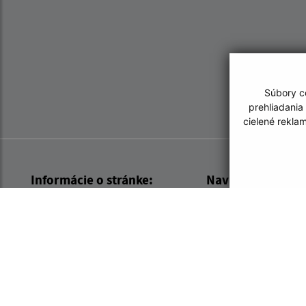
Súbory co
prehliadania
cielené rekla
Informácie o stránke:
Navigácia:
Vyhlásenie o prístupnosti
Vytlačiť aktuálnu strá
Autorské práva
Mapa stránok
Ochrana osobných údajov
Cookies