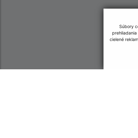
Súbory co
prehliadania
cielené rekla
Informácie o stránke:
Navigácia:
Vyhlásenie o prístupnosti
Vytlačiť aktuálnu strá
Autorské práva
Mapa stránok
Ochrana osobných údajov
Cookies