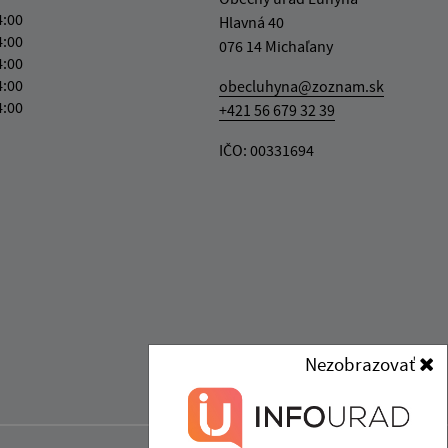
4:00
Hlavná 40
4:00
076 14 Michaľany
4:00
4:00
obecluhyna@zoznam.sk
4:00
+421 56 679 32 39
IČO: 00331694
Nezobrazovať