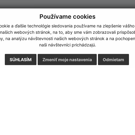
Používame cookies
okie a ďalšie technológie sledovania používame na zlepšenie vášho
 našich webových stránok, na to, aby sme vám zobrazovali prispôs
my, na analýzu návštevnosti našich webových stránok a na pochopeni
naši návštevníci prichádzajú.
SÚHLASÍM
Zmeniť moje nastavenia
Odmietam
Rýchle odkazy:
Aktualiz
nku
Naša obec
29.07.2026 
História
RSS
Fotogaléria