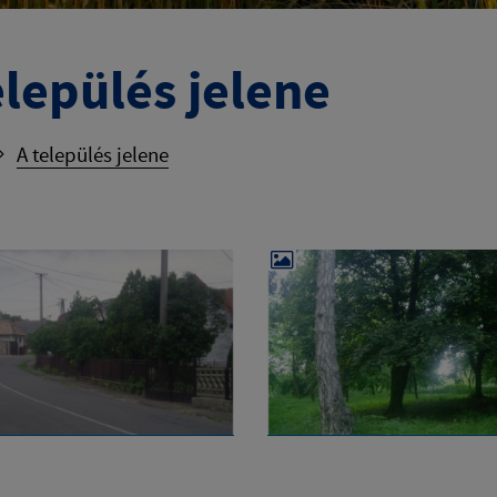
elepülés jelene
A település jelene