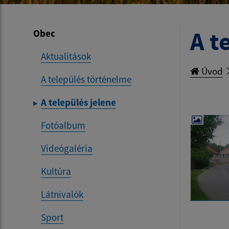
A t
Obec
Aktualitások
Úvod
A település történelme
A település jelene
Fotóalbum
Videógaléria
Kultúra
Látnivalók
Sport