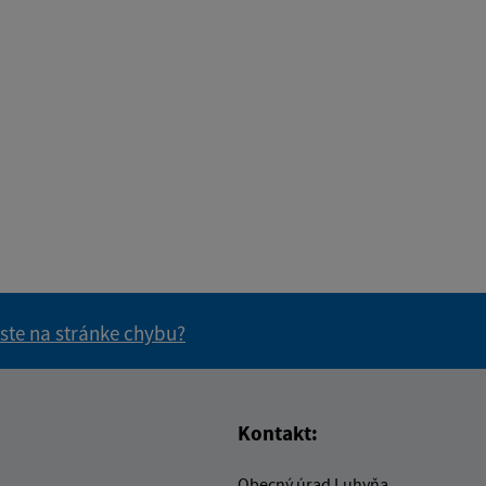
 ste na stránke chybu?
vás užitočné?
e pre vás užitočné?
Kontakt:
Obecný úrad Luhyňa