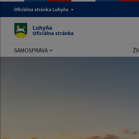
ERROR:
You have an error in your SQL syntax; check th
Oficiálna stránka Luhyňa
desc' at line 1!
ERROR No:
1064
Luhyňa
Oficiálna stránka
SAMOSPRÁVA
ŽI