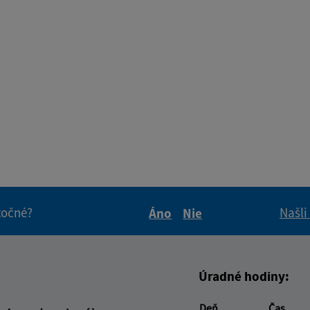
itočné?
Našli
Áno
Nie
Boli tieto informácie pre 
Boli tieto informáci
Úradné hodiny:
Deň
Čas