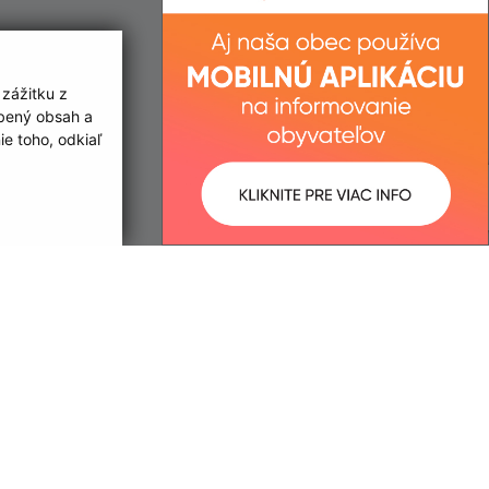
 zážitku z
obený obsah a
e toho, odkiaľ
ované:
Správca obsahu:
09:44 hod.
Správca obsahu je Obec Luhyňa.
Vytvorené v súlade s
Jednotným
dizajn manuálom elektronických