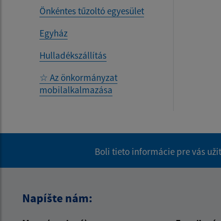
Önkéntes tűzoltó egyesület
Egyház
Hulladékszállítás
☆ Az önkormányzat
mobilalkalmazása
Boli tieto informácie pre vás už
Napíšte nám: