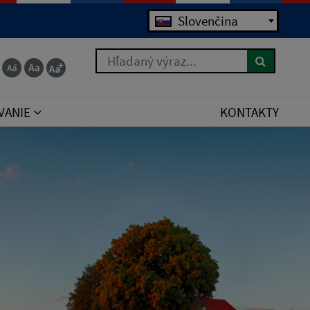
Jazyk
 for the right syntax to use near 'order by poradie
Slovenčina
Hľadaný výraz...
VANIE
KONTAKTY