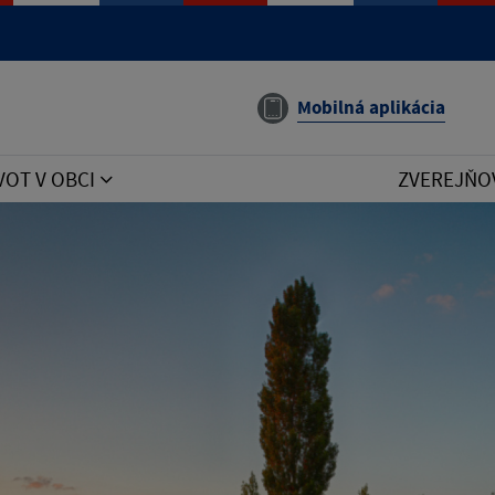
e manual that corresponds to your MariaDB server version
Mobilná aplikácia
VOT V OBCI
ZVEREJŇO