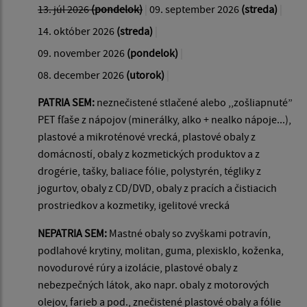
13. júl 2026
(pondelok)
|
09. september 2026
(streda)
|
14. október 2026
(streda)
|
09. november 2026
(pondelok)
|
08. december 2026
(utorok)
|
PATRIA SEM:
neznečistené stlačené alebo ,,zošliapnuté”
PET fľaše z nápojov (minerálky, alko + nealko nápoje...),
plastové a mikroténové vrecká, plastové obaly z
domácností, obaly z kozmetických produktov a z
drogérie, tašky, baliace fólie, polystyrén, tégliky z
jogurtov, obaly z CD/DVD, obaly z pracích a čistiacich
prostriedkov a kozmetiky, igelitové vrecká
NEPATRIA SEM:
Mastné obaly so zvyškami potravín,
podlahové krytiny, molitan, guma, plexisklo, koženka,
novodurové rúry a izolácie, plastové obaly z
nebezpečných látok, ako napr. obaly z motorových
olejov, farieb a pod., znečistené plastové obaly a fólie