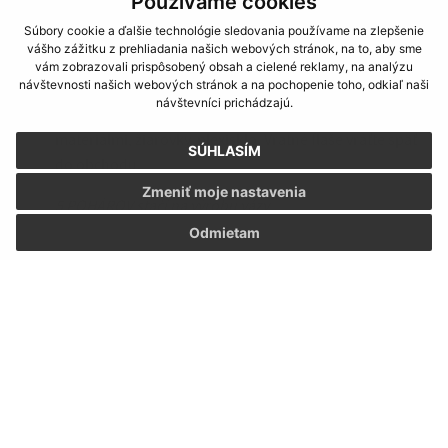
Používame cookies
NEPATRIA SEM:
znečistené sklo, zrkadlo, sklo s
Súbory cookie a ďalšie technológie sledovania používame na zlepšenie
prímesami, bezpečnostné sklo, porcelán, keramika,
vášho zážitku z prehliadania našich webových stránok, na to, aby sme
drôtené sklo, autosklo, zrkadlá, TV obrazovky, sklenené
vám zobrazovali prispôsobený obsah a cielené reklamy, na analýzu
návštevnosti našich webových stránok a na pochopenie toho, odkiaľ naši
fľaše od chemikálií, pozlátené a pokovované sklo alebo
návštevníci prichádzajú.
technické druhy skla, sklo kombinované s inými
materiálmi, žiarovky, plexisklo. Vratné fľaše vráťte späť
SÚHLASÍM
do obchodu.
Zmeniť moje nastavenia
5 POHÁROV stačí na výrobu vázy
Odmietam
[KO] KOMUNÁL
11. máj 2026
(pondelok)
|
25. máj 2026
(pondelok)
|
08. jún 2026
(pondelok)
|
22. jún 2026
(pondelok)
|
06. júl 2026
(pondelok)
|
20. júl 2026
(pondelok)
|
03. august 2026
(pondelok)
|
17. august 2026
(pondelok)
|