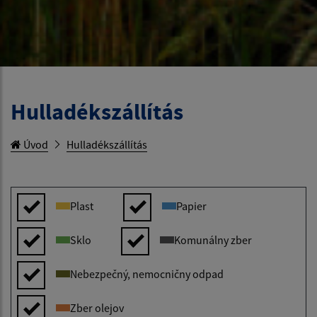
Hulladékszállítás
Úvod
Hulladékszállítás
Plast
Papier
Sklo
Komunálny zber
Nebezpečný, nemocničny odpad
Zber olejov