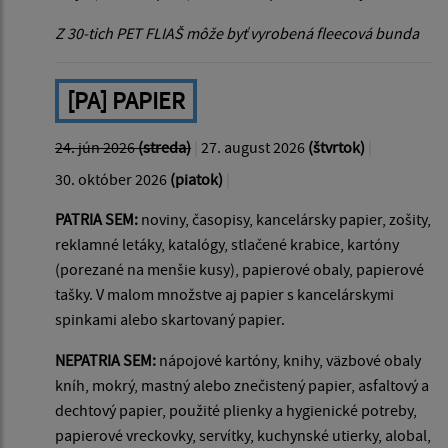
Z 30-tich PET FLIAŠ môže byť vyrobená fleecová bunda
[PA] PAPIER
24. jún 2026
(streda)
|
27. august 2026
(štvrtok)
|
30. október 2026
(piatok)
|
PATRIA SEM:
noviny, časopisy, kancelársky papier, zošity,
reklamné letáky, katalógy, stlačené krabice, kartóny
(porezané na menšie kusy), papierové obaly, papierové
tašky. V malom množstve aj papier s kancelárskymi
spinkami alebo skartovaný papier.
NEPATRIA SEM:
nápojové kartóny, knihy, väzbové obaly
kníh, mokrý, mastný alebo znečistený papier, asfaltový a
dechtový papier, použité plienky a hygienické potreby,
papierové vreckovky, servítky, kuchynské utierky, alobal,