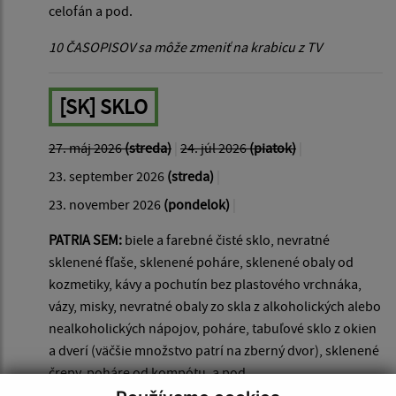
celofán a pod.
10 ČASOPISOV sa môže zmeniť na krabicu z TV
[SK] SKLO
27. máj 2026
(streda)
|
24. júl 2026
(piatok)
|
23. september 2026
(streda)
|
23. november 2026
(pondelok)
|
PATRIA SEM:
biele a farebné čisté sklo, nevratné
sklenené fľaše, sklenené poháre, sklenené obaly od
kozmetiky, kávy a pochutín bez plastového vrchnáka,
vázy, misky, nevratné obaly zo skla z alkoholických alebo
nealkoholických nápojov, poháre, tabuľové sklo z okien
a dverí (väčšie množstvo patrí na zberný dvor), sklenené
črepy, poháre od kompótu, a pod.