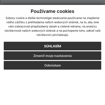
Používame cookies
Súbory cookie a ďalšie technológie sledovania používame na zlepšenie
vášho zážitku z prehliadania našich webových stránok, na to, aby sme
vám zobrazovali prispôsobený obsah a cielené reklamy, na analýzu
návštevnosti našich webových stránok a na pochopenie toho, odkiaľ naši
návštevníci prichádzajú.
Informácie o stránke:
Vyhlásenie o prístupnosti
SÚHLASÍM
Autorské práva
Ochrana osobných údajov
Zmeniť moje nastavenia
Navigácia:
Odmietam
Vytlačiť aktuálnu stránku
Mapa stránok
Cookies
Rýchle odkazy:
Naša obec