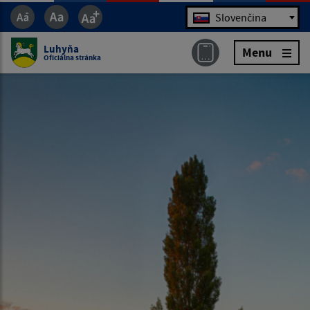
Jazyk
Slovenčina
Luhyňa
Menu
Oficiálna stránka