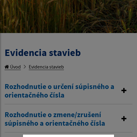
Evidencia stavieb
Úvod
Evidencia stavieb
Rozhodnutie o určení súpisného a
orientačného čísla
Rozhodnutie o zmene/zrušení
súpisného a orientačného čísla