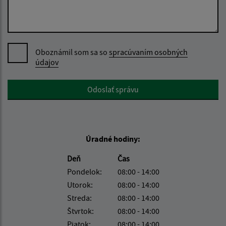
Oboznámil som sa so
spracúvaním osobných
údajov
Google reCaptcha Response
Odoslať správu
Úradné hodiny:
Deň
Čas
Pondelok:
08:00 - 14:00
Utorok:
08:00 - 14:00
Streda:
08:00 - 14:00
Štvrtok:
08:00 - 14:00
Piatok:
08:00 - 14:00