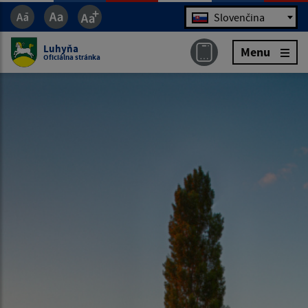
Jazyk
Slovenčina
Luhyňa
Menu
Oficiálna stránka