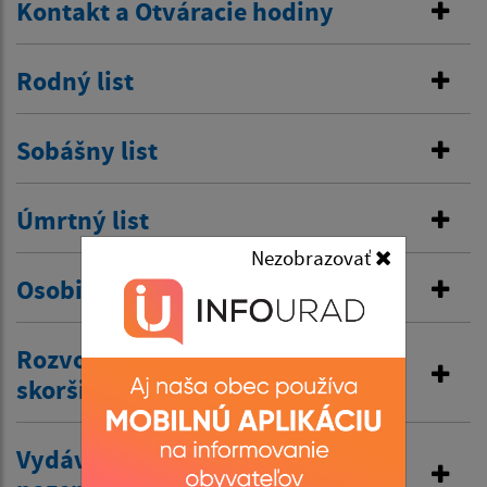
Kontakt a Otváracie hodiny
Rodný list
Sobášny list
Úmrtný list
Nezobrazovať
Osobitná matrika
Rozvod manželstva a prijatie
skoršieho priezviska
Vydávanie výpisov z matriky a