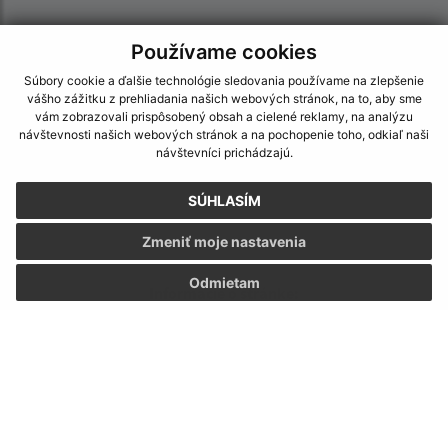
Používame cookies
Súbory cookie a ďalšie technológie sledovania používame na zlepšenie
vášho zážitku z prehliadania našich webových stránok, na to, aby sme
vám zobrazovali prispôsobený obsah a cielené reklamy, na analýzu
návštevnosti našich webových stránok a na pochopenie toho, odkiaľ naši
návštevníci prichádzajú.
SÚHLASÍM
Zmeniť moje nastavenia
Odmietam
Informácie o stránke:
Vyhlásenie o prístupnosti
Autorské práva
Ochrana osobných údajov
Navigácia: