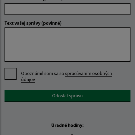
Text vašej správy (povinné)
Oboznámil som sa so
spracúvaním osobných
údajov
Google reCaptcha Response
Odoslať správu
Úradné hodiny: