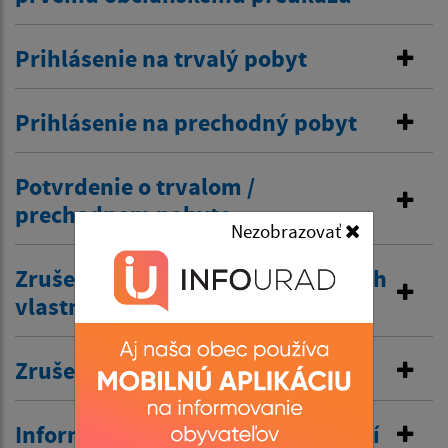
Prihlásenie na trvalý pobyt
Prihlásenie na prechodný pobyt
Potvrdenie o trvalom /
prechodnom pobyte
Nezobrazovať
Zrušenie trvalého pobytu na návrh
vlastníka budovy
Zrušenie prechodného pobytu
Informovanie o pobyte v zahraničí