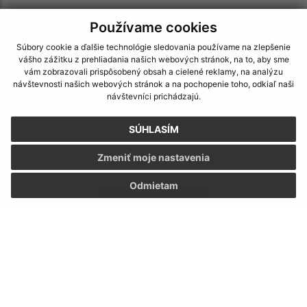
Používame cookies
Súbory cookie a ďalšie technológie sledovania používame na zlepšenie
vášho zážitku z prehliadania našich webových stránok, na to, aby sme
vám zobrazovali prispôsobený obsah a cielené reklamy, na analýzu
návštevnosti našich webových stránok a na pochopenie toho, odkiaľ naši
návštevníci prichádzajú.
SÚHLASÍM
Zmeniť moje nastavenia
Odmietam
Informácie o stránke:
Vyhlásenie o prístupnosti
Autorské práva
Ochrana osobných údajov
Navigácia:
Vytlačiť aktuálnu stránku