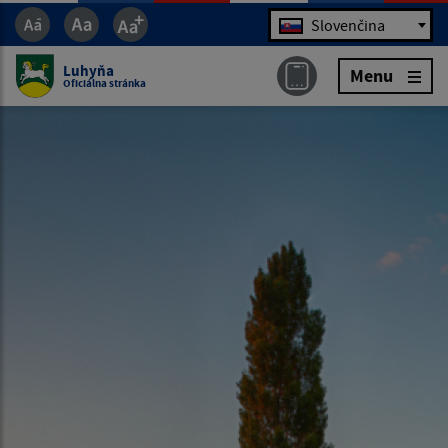
Jazyk
Slovenčina
Luhyňa
Menu
Oficiálna stránka