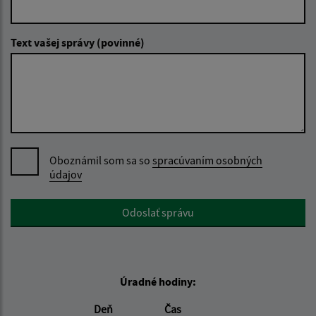
Text vašej správy (povinné)
Oboznámil som sa so
spracúvaním osobných
údajov
Google reCaptcha Response
Odoslať správu
Úradné hodiny:
Deň
Čas