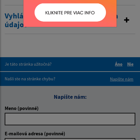
Vyhlásenie o zákaze poskytovania
údajov
Je táto stránka užitočná?
Áno
Nie
Boli tieto 
Boli 
Našli ste na stránke chybu?
Napíšte nám
Napíšte nám:
Meno (povinné)
E-mailová adresa (povinné)