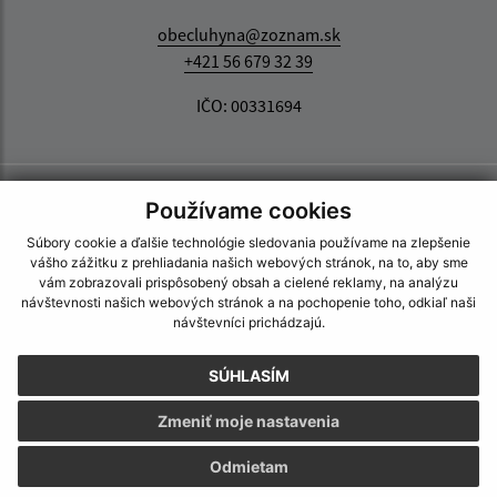
obecluhyna@zoznam.sk
+421 56 679 32 39
IČO: 00331694
Používame cookies
Súbory cookie a ďalšie technológie sledovania používame na zlepšenie
vášho zážitku z prehliadania našich webových stránok, na to, aby sme
vám zobrazovali prispôsobený obsah a cielené reklamy, na analýzu
návštevnosti našich webových stránok a na pochopenie toho, odkiaľ naši
návštevníci prichádzajú.
SÚHLASÍM
Zmeniť moje nastavenia
Odmietam