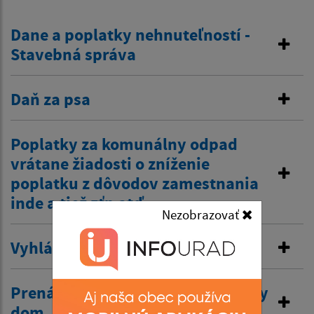
Dane a poplatky nehnuteľností -
Stavebná správa
Daň za psa
Poplatky za komunálny odpad
vrátane žiadosti o zníženie
poplatku z dôvodov zamestnania
inde a tiež zťp atď.
Nezobrazovať
Vyhlásenie v miestnom rozhlase
Prenájom nehnuteľností /kultúrny
dom, …/