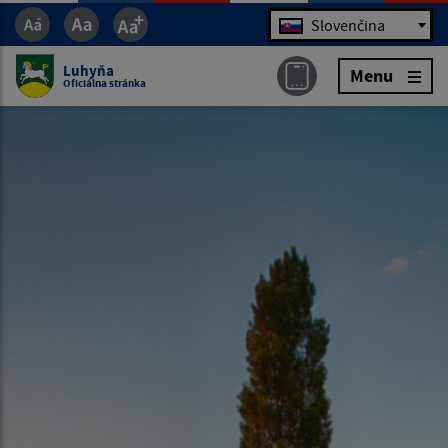
Jazyk
Slovenčina
Luhyňa
Menu
Oficiálna stránka