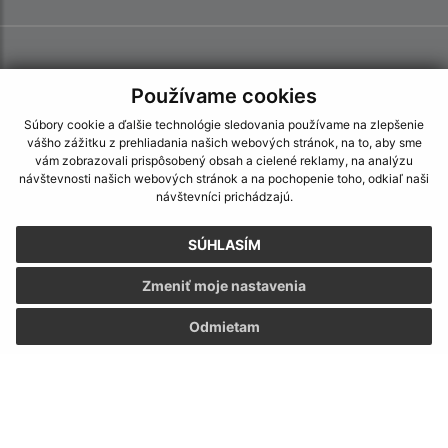
Používame cookies
Súbory cookie a ďalšie technológie sledovania používame na zlepšenie
vášho zážitku z prehliadania našich webových stránok, na to, aby sme
vám zobrazovali prispôsobený obsah a cielené reklamy, na analýzu
návštevnosti našich webových stránok a na pochopenie toho, odkiaľ naši
návštevníci prichádzajú.
SÚHLASÍM
Zmeniť moje nastavenia
Odmietam
Informácie o stránke:
Vyhlásenie o prístupnosti
Autorské práva
Ochrana osobných údajov