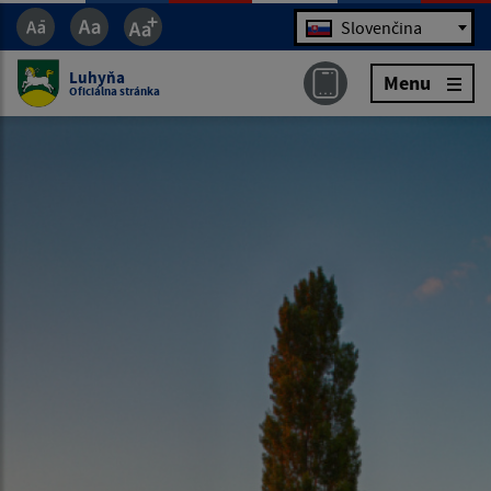
Jazyk
Slovenčina
Luhyňa
Menu
Oficiálna stránka