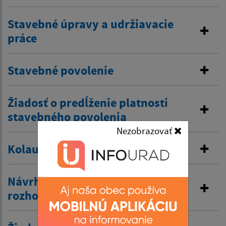
Stavebné úpravy a udržiavacie
práce
Stavebné povolenie
Žiadosť o predĺženie platnosti
stavebného povolenia
Nezobrazovať
Kolaudačné rozhodnutie
Návrh na vydanie územného
rozhodnutia