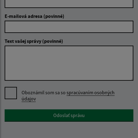
E-mailová adresa (povinné)
Text vašej správy (povinné)
Oboznámil som sa so
spracúvaním osobných
údajov
Google reCaptcha Response
Odoslať správu