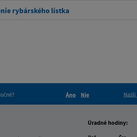
nie rybárského lístka
itočné?
Našli
Áno
Nie
Boli tieto informácie pre 
Boli tieto informáci
Úradné hodiny: