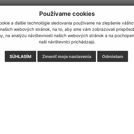
Používame cookies
okie a ďalšie technológie sledovania používame na zlepšenie vášho
 našich webových stránok, na to, aby sme vám zobrazovali prispôs
my, na analýzu návštevnosti našich webových stránok a na pochopeni
naši návštevníci prichádzajú.
SÚHLASÍM
Zmeniť moje nastavenia
Odmietam
Rýchle odkazy:
Aktualiz
nku
Naša obec
29.07.2026 
História
RSS
Fotogaléria
Školstvo