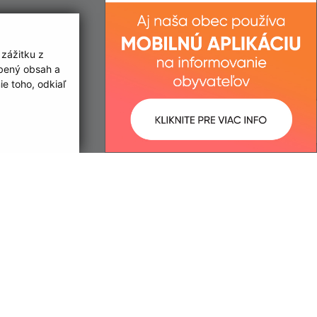
 zážitku z
obený obsah a
e toho, odkiaľ
ované:
Správca obsahu:
09:44 hod.
Správca obsahu je Obec Luhyňa.
Vytvorené v súlade s
Jednotným
dizajn manuálom elektronických
služieb.