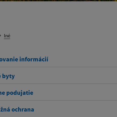
Iné
ovanie informácií
 byty
ne podujatie
žná ochrana