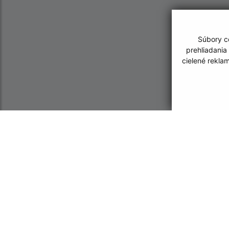
Súbory co
prehliadania
cielené rekla
Informácie o stránke:
Navigácia:
Vyhlásenie o prístupnosti
Vytlačiť aktuálnu strá
Autorské práva
Mapa stránok
Ochrana osobných údajov
Cookies