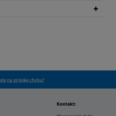
 ste na stránke chybu?
vás užitočné?
e pre vás užitočné?
Kontakt:
Obecný úrad Luhyňa