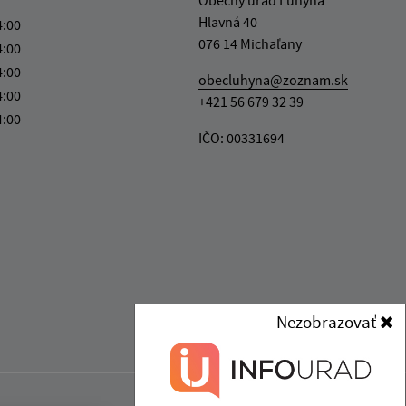
Hlavná 40
4:00
076 14 Michaľany
4:00
4:00
obecluhyna@zoznam.sk
4:00
+421 56 679 32 39
4:00
IČO: 00331694
Nezobrazovať