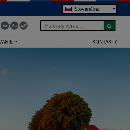
Jazyk
Slovenčina
Hľadaný výraz...
VANIE
KONTAKTY