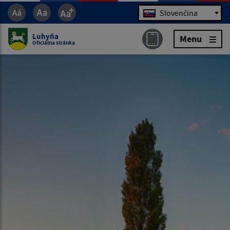
Jazyk
Slovenčina
Luhyňa
Menu
Oficiálna stránka