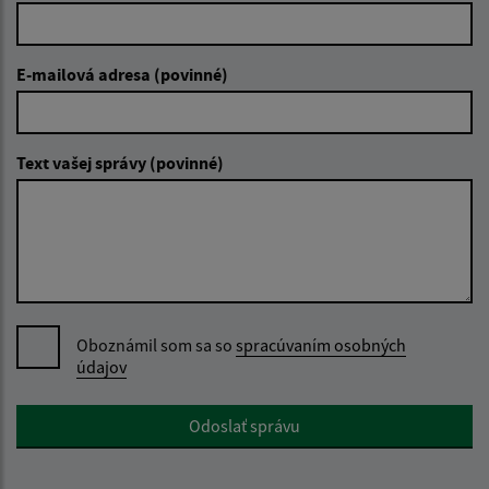
E-mailová adresa (povinné)
Text vašej správy (povinné)
Oboznámil som sa so
spracúvaním osobných
údajov
Google reCaptcha Response
Odoslať správu