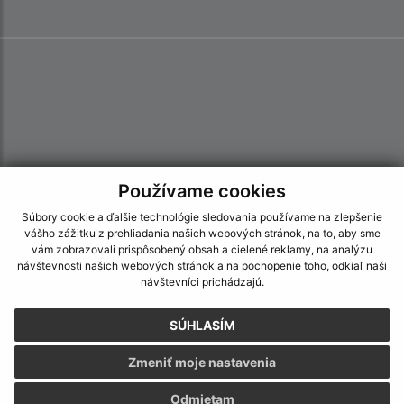
Používame cookies
Súbory cookie a ďalšie technológie sledovania používame na zlepšenie
vášho zážitku z prehliadania našich webových stránok, na to, aby sme
vám zobrazovali prispôsobený obsah a cielené reklamy, na analýzu
návštevnosti našich webových stránok a na pochopenie toho, odkiaľ naši
návštevníci prichádzajú.
SÚHLASÍM
Informácie o stránke:
Zmeniť moje nastavenia
Vyhlásenie o prístupnosti
Autorské práva
Odmietam