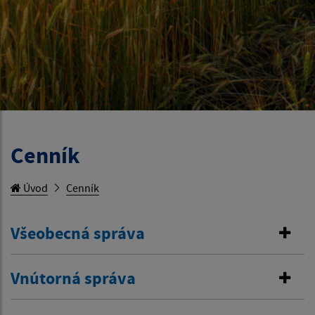
Cenník
Úvod
Cenník
Všeobecná správa
Vnútorná správa