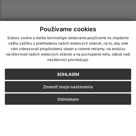
Používame cookies
Súbory cookie a ďalšie technológie sledovania používame na zlepšenie
vášho zážitku z prehliadania našich webových stránok, na to, aby sme
vám zobrazovali prispôsobený obsah a cielené reklamy, na analýzu
návštevnosti našich webových stránok a na pochopenie toho, odkiaľ naši
návštevníci prichádzajú.
SÚHLASÍM
Zmeniť moje nastavenia
Odmietam
Informácie o stránke:
Vyhlásenie o prístupnosti
Autorské práva
Ochrana osobných údajov