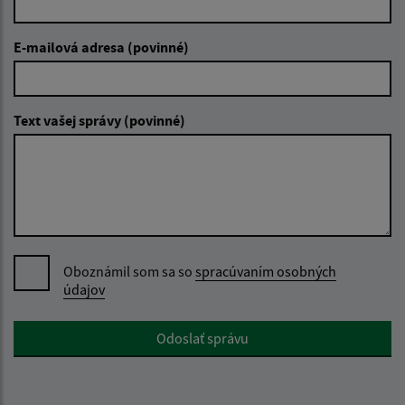
E-mailová adresa (povinné)
Text vašej správy (povinné)
Oboznámil som sa so
spracúvaním osobných
údajov
Google reCaptcha Response
Odoslať správu