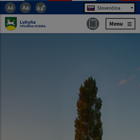
Jazyk
Slovenčina
Luhyňa
Menu
Oficiálna stránka