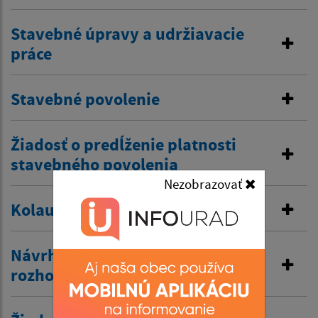
Stavebné úpravy a udržiavacie
práce
Stavebné povolenie
Žiadosť o predĺženie platnosti
stavebného povolenia
Nezobrazovať
Kolaudačné rozhodnutie
Návrh na vydanie územného
rozhodnutia