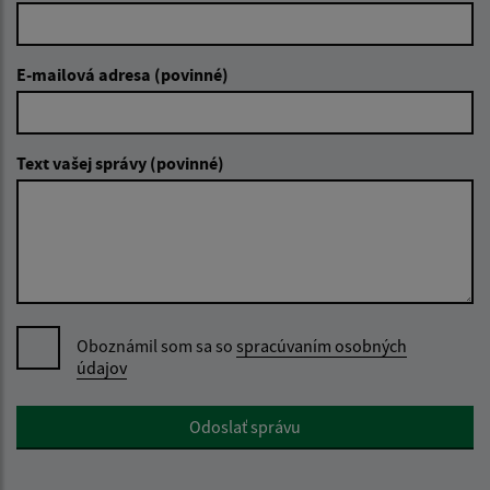
E-mailová adresa (povinné)
Text vašej správy (povinné)
Oboznámil som sa so
spracúvaním osobných
údajov
Google reCaptcha Response
Odoslať správu