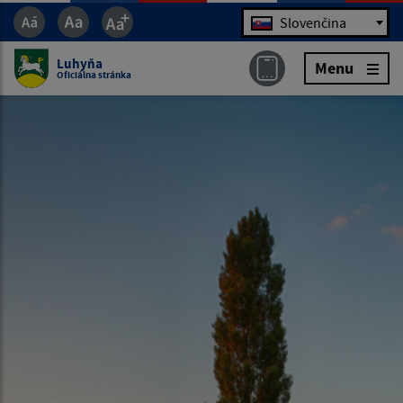
Jazyk
Slovenčina
Luhyňa
Menu
Oficiálna stránka