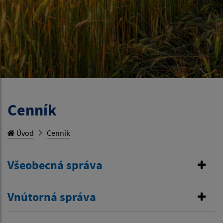
Cenník
Úvod
Cenník
Všeobecná správa
Vnútorná správa