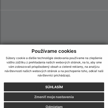
Používame cookies
Súbory cookie a ďalšie technológie sledovania používame na zlepšenie
vášho zážitku z prehliadania našich webových stránok, na to, aby sme
vám zobrazovali prispôsobený obsah a cielené reklamy, na analýzu
návštevnosti našich webových stránok a na pochopenie toho, odkiaľ naši
návštevníci prichádzajú.
SÚHLASÍM
Informácie o stránke:
Zmeniť moje nastavenia
Vyhlásenie o prístupnosti
Autorské práva
Odmietam