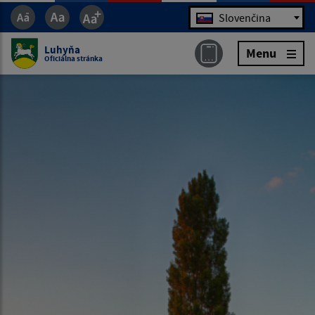
Jazyk
Slovenčina
Luhyňa
Menu
Oficiálna stránka