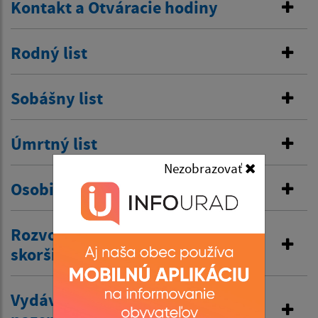
Kontakt a Otváracie hodiny
Rodný list
Sobášny list
Úmrtný list
Nezobrazovať
Osobitná matrika
Rozvod manželstva a prijatie
skoršieho priezviska
Vydávanie výpisov z matriky a