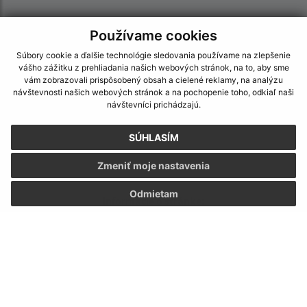
Používame cookies
Súbory cookie a ďalšie technológie sledovania používame na zlepšenie
vášho zážitku z prehliadania našich webových stránok, na to, aby sme
vám zobrazovali prispôsobený obsah a cielené reklamy, na analýzu
návštevnosti našich webových stránok a na pochopenie toho, odkiaľ naši
návštevníci prichádzajú.
SÚHLASÍM
Zmeniť moje nastavenia
Odmietam
Informácie o stránke:
Vyhlásenie o prístupnosti
Autorské práva
Ochrana osobných údajov
Navigácia: