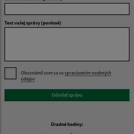
Text vašej správy (povinné)
Oboznámil som sa so
spracúvaním osobných
údajov
Google reCaptcha Response
Odoslať správu
Úradné hodiny: