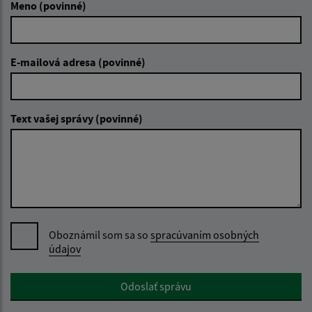
Meno (povinné)
E-mailová adresa (povinné)
Text vašej správy (povinné)
Oboznámil som sa so
spracúvaním osobných
údajov
Google reCaptcha Response
Odoslať správu