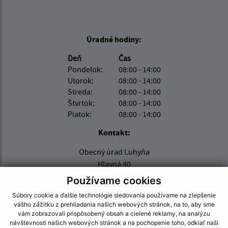
Úradné hodiny:
Deň
Čas
Pondelok:
08:00 - 14:00
Utorok:
08:00 - 14:00
Streda:
08:00 - 14:00
Štvrtok:
08:00 - 14:00
Piatok:
08:00 - 14:00
Kontakt:
Obecný úrad Luhyňa
Hlavná 40
076 14 Michaľany
Používame cookies
obecluhyna@zoznam.sk
Súbory cookie a ďalšie technológie sledovania používame na zlepšenie
vášho zážitku z prehliadania našich webových stránok, na to, aby sme
+421 56 679 32 39
vám zobrazovali prispôsobený obsah a cielené reklamy, na analýzu
návštevnosti našich webových stránok a na pochopenie toho, odkiaľ naši