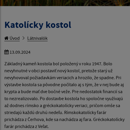
Katolícky kostol
Úvod
Látnivalók
13.09.2024
Základný kameň kostola bol položený v roku 1947. Bolo
nevyhnutné v obci postaviť nový kostol, pretože starý už
nevyhovoval požiadavkám veriacich a hrozilo, že spadne. Pri
výstavbe kostola sa pôvodne počítalo aj s tým, že v nej bude aj
krypta a bude mať dve bočné veže. Pre nedostatok financií sa
to nezrealizovalo. Po dostavbe kostola ho spoločne využívajú
až dodnes rímsko a gréckokatolícky veriaci, pričom omše sa
striedajú každú druhú nedeľu. Rímskokatolícky farár
prichádza z Čerhova, kde sa nachádza aj fara. Gréckokatolícky
farár prichádza z Veľat.