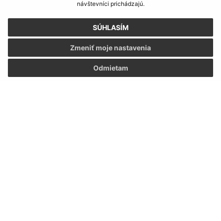
IČO: 00331694
návštevníci prichádzajú.
SÚHLASÍM
Zmeniť moje nastavenia
Odmietam
Informácie o stránke:
Vyhlásenie o prístupnosti
Autorské práva